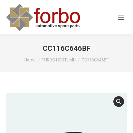
CC116C646BF
You are here:
Home
TURBO HORTUMU
CC116C646BF