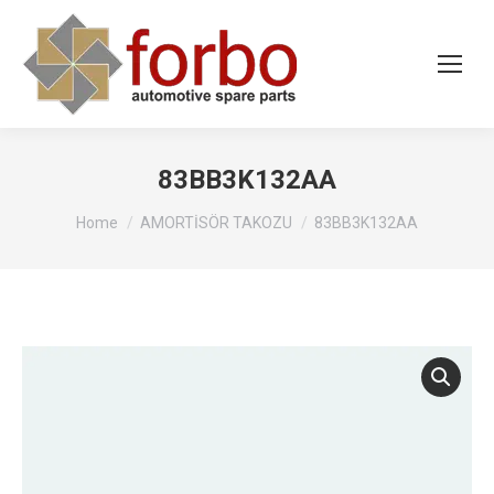
83BB3K132AA
You are here:
Home
AMORTİSÖR TAKOZU
83BB3K132AA