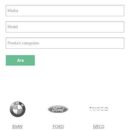
Ara
BMW
FORD
IVECO