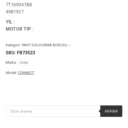
7T169047AB
4981927
YIL :
MOTOR TİP :
Kategori:
YAKIT DOLDURMA BORUSU
SKU:
FB73523
Marka:
FORD
Model:
CONNECT
Products
search
ARAMA