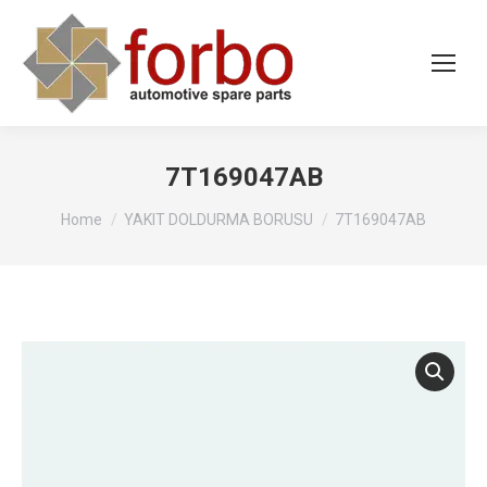
7T169047AB
You are here:
Home
YAKIT DOLDURMA BORUSU
7T169047AB