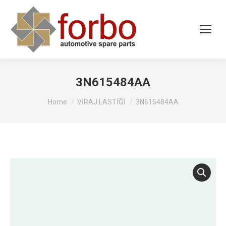
3N615484AA
You are here:
Home
VİRAJ LASTİĞİ
3N615484AA