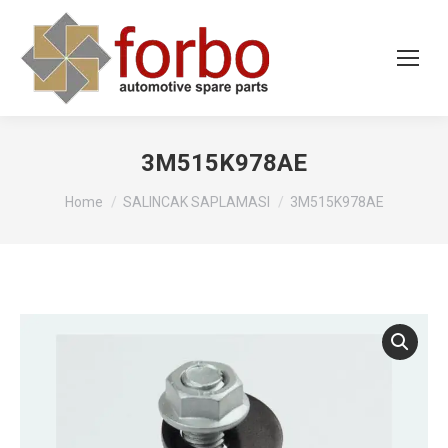
3M515K978AE
You are here:
Home
SALINCAK SAPLAMASI
3M515K978AE