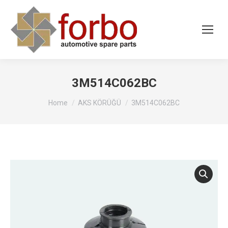
3M514C062BC
You are here:
Home
AKS KÖRÜĞÜ
3M514C062BC