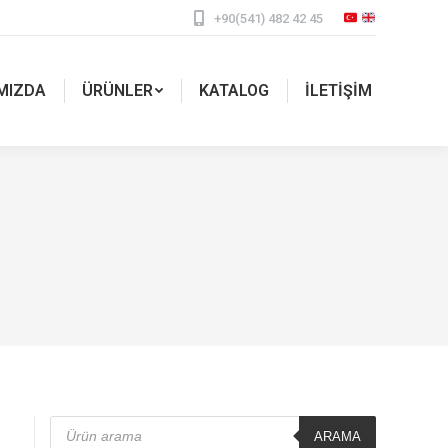
+90(541) 482 42 45
MIZDA
ÜRÜNLER
KATALOG
İLETIŞIM
Products
search
ARAMA