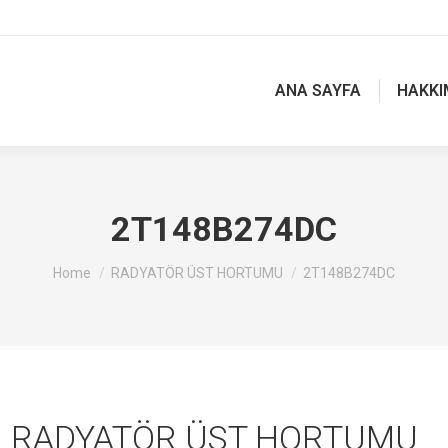
ANA SAYFA
HAKKI
2T148B274DC
You are here:
Home
RADYATÖR ÜST HORTUMU
2T148B274DC
RADYATÖR ÜST HORTUMU