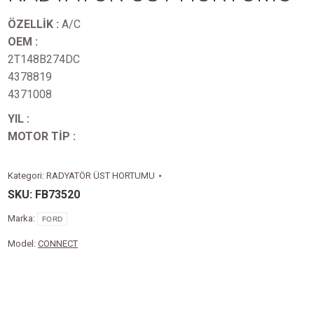
ÖZELLİK :
A/C
OEM :
2T148B274DC
4378819
4371008
YIL :
MOTOR TİP :
Kategori:
RADYATÖR ÜST HORTUMU
SKU:
FB73520
Marka:
FORD
Model:
CONNECT