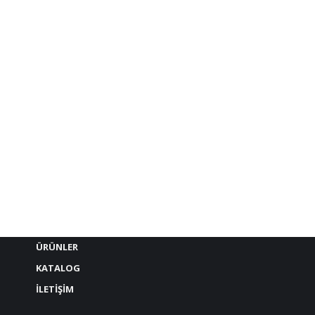
MENÜ
ANA SAYFA
HAKKIMIZDA
ÜRÜNLER
KATALOG
İLETİŞİM