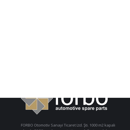
HAKKIMIZDA
FORBO Otomotiv Sanayi Ticaret Ltd. Şti. 1000 m2 kapalı