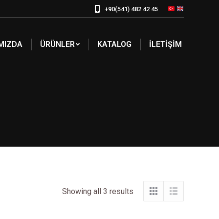
+90(541) 482 42 45
MIZDA
ÜRÜNLER
KATALOG
İLETIŞIM
Showing all 3 results