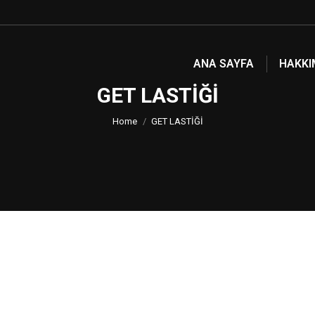
ANA SAYFA
HAKKI
GET LASTİĞİ
You are here:
Home
GET LASTİĞİ